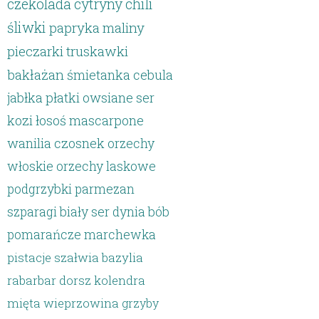
czekolada
cytryny
chili
śliwki
papryka
maliny
pieczarki
truskawki
bakłażan
śmietanka
cebula
jabłka
płatki owsiane
ser
kozi
łosoś
mascarpone
wanilia
czosnek
orzechy
włoskie
orzechy laskowe
podgrzybki
parmezan
szparagi
biały ser
dynia
bób
pomarańcze
marchewka
pistacje
szałwia
bazylia
rabarbar
dorsz
kolendra
mięta
wieprzowina
grzyby