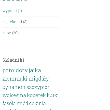
wypieki
(1)
zapiekanki
(3)
zupy
(20)
Składniki
pomidory
jajka
ziemniaki
migdały
cynamon
szczypior
wołowina
koperek
kurki
fasola
miód
cukinia