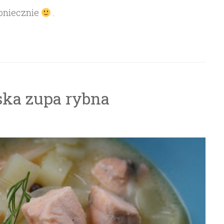
oniecznie
.
ńska zupa rybna