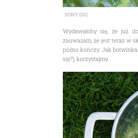
SONY DSC
Wydawałoby się, że już d
zauważam, że jest teraz w s
późno kończy. Jak botwinka.
się?), korzystajmy.