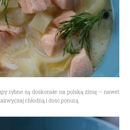
py rybne są doskonałe na polską zimę – nawet
o zazwyczaj chłodną i dość ponurą.