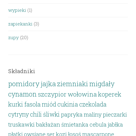
wypieki
(1)
zapiekanki
(3)
zupy
(20)
Składniki
pomidory
jajka
ziemniaki
migdały
cynamon
szczypior
wołowina
koperek
kurki
fasola
miód
cukinia
czekolada
cytryny
chili
śliwki
papryka
maliny
pieczarki
truskawki
bakłażan
śmietanka
cebula
jabłka
płatki owsiane
ser kozi
łosoś
mascarpone