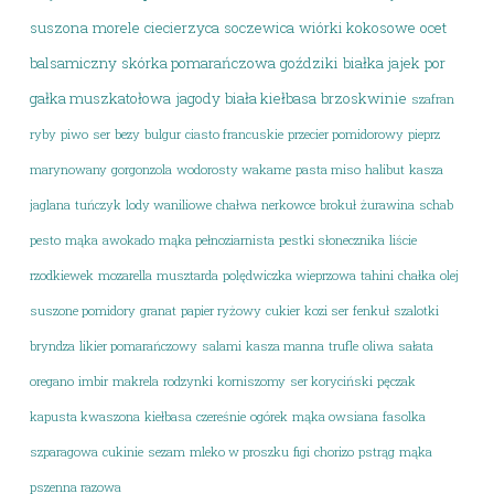
suszona
morele
ciecierzyca
soczewica
wiórki kokosowe
ocet
balsamiczny
skórka pomarańczowa
goździki
białka jajek
por
gałka muszkatołowa
jagody
biała kiełbasa
brzoskwinie
szafran
ryby
piwo
ser
bezy
bulgur
ciasto francuskie
przecier pomidorowy
pieprz
marynowany
gorgonzola
wodorosty wakame
pasta miso
halibut
kasza
jaglana
tuńczyk
lody waniliowe
chałwa
nerkowce
brokuł
żurawina
schab
pesto
mąka
awokado
mąka pełnoziarnista
pestki słonecznika
liście
rzodkiewek
mozarella
musztarda
polędwiczka wieprzowa
tahini
chałka
olej
suszone pomidory
granat
papier ryżowy
cukier
kozi ser
fenkuł
szalotki
bryndza
likier pomarańczowy
salami
kasza manna
trufle
oliwa
sałata
oregano
imbir
makrela
rodzynki
korniszomy
ser koryciński
pęczak
kapusta kwaszona
kiełbasa
czereśnie
ogórek
mąka owsiana
fasolka
szparagowa
cukinie
sezam
mleko w proszku
figi
chorizo
pstrąg
mąka
pszenna razowa