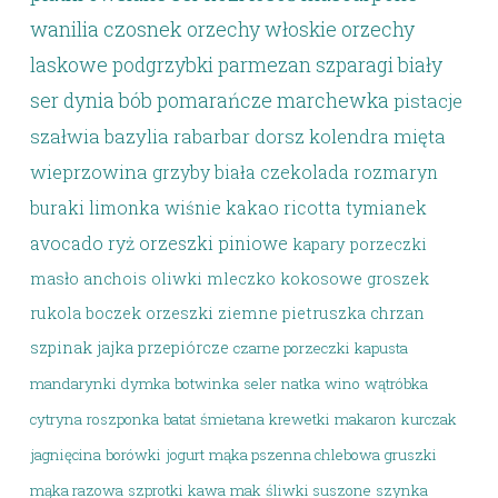
wanilia
czosnek
orzechy włoskie
orzechy
laskowe
podgrzybki
parmezan
szparagi
biały
ser
dynia
bób
pomarańcze
marchewka
pistacje
szałwia
bazylia
rabarbar
dorsz
kolendra
mięta
wieprzowina
grzyby
biała czekolada
rozmaryn
buraki
limonka
wiśnie
kakao
ricotta
tymianek
avocado
ryż
orzeszki piniowe
kapary
porzeczki
masło
anchois
oliwki
mleczko kokosowe
groszek
rukola
boczek
orzeszki ziemne
pietruszka
chrzan
szpinak
jajka przepiórcze
czarne porzeczki
kapusta
mandarynki
dymka
botwinka
seler
natka
wino
wątróbka
cytryna
roszponka
batat
śmietana
krewetki
makaron
kurczak
jagnięcina
borówki
jogurt
mąka pszenna chlebowa
gruszki
mąka razowa
szprotki
kawa
mak
śliwki suszone
szynka