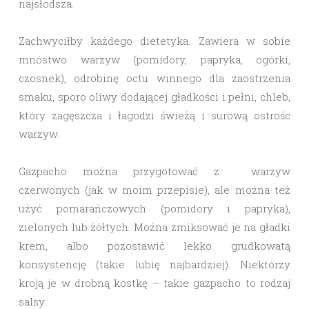
najsłodsza.
Zachwyciłby każdego dietetyka. Zawiera w sobie
mnóstwo warzyw (pomidory, papryka, ogórki,
czosnek), odrobinę octu winnego dla zaostrzenia
smaku, sporo oliwy dodającej gładkości i pełni, chleb,
który zagęszcza i łagodzi świeżą i surową ostrośc
warzyw.
Gazpacho można przygotować z warzyw
czerwonych (jak w moim przepisie), ale można też
użyć pomarańczowych (pomidory i papryka),
zielonych lub żółtych. Można zmiksować je na gładki
krem, albo pozostawić lekko grudkowatą
konsystencję (takie lubię najbardziej). Niektórzy
kroją je w drobną kostkę – takie gazpacho to rodzaj
salsy.