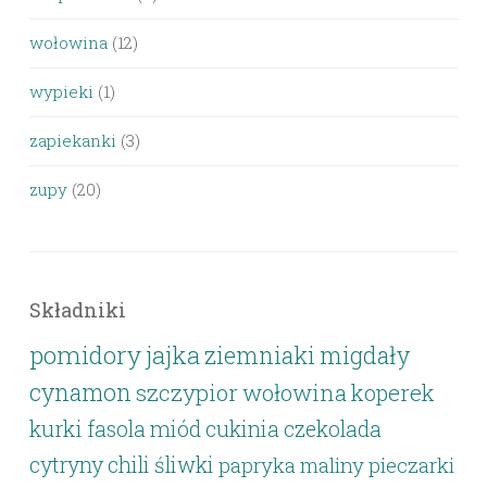
wołowina
(12)
wypieki
(1)
zapiekanki
(3)
zupy
(20)
Składniki
pomidory
jajka
ziemniaki
migdały
cynamon
szczypior
wołowina
koperek
kurki
fasola
miód
cukinia
czekolada
cytryny
chili
śliwki
papryka
maliny
pieczarki