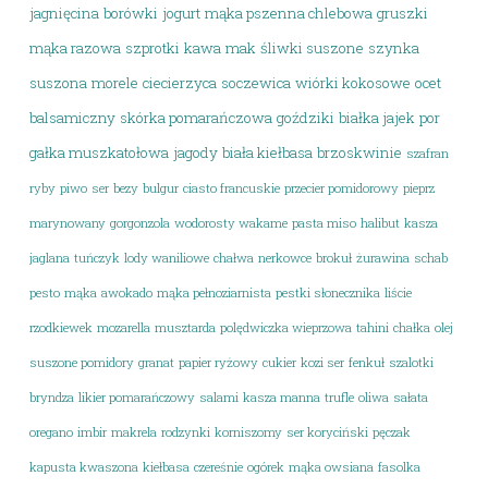
jagnięcina
borówki
jogurt
mąka pszenna chlebowa
gruszki
mąka razowa
szprotki
kawa
mak
śliwki suszone
szynka
suszona
morele
ciecierzyca
soczewica
wiórki kokosowe
ocet
balsamiczny
skórka pomarańczowa
goździki
białka jajek
por
gałka muszkatołowa
jagody
biała kiełbasa
brzoskwinie
szafran
ryby
piwo
ser
bezy
bulgur
ciasto francuskie
przecier pomidorowy
pieprz
marynowany
gorgonzola
wodorosty wakame
pasta miso
halibut
kasza
jaglana
tuńczyk
lody waniliowe
chałwa
nerkowce
brokuł
żurawina
schab
pesto
mąka
awokado
mąka pełnoziarnista
pestki słonecznika
liście
rzodkiewek
mozarella
musztarda
polędwiczka wieprzowa
tahini
chałka
olej
suszone pomidory
granat
papier ryżowy
cukier
kozi ser
fenkuł
szalotki
bryndza
likier pomarańczowy
salami
kasza manna
trufle
oliwa
sałata
oregano
imbir
makrela
rodzynki
korniszomy
ser koryciński
pęczak
kapusta kwaszona
kiełbasa
czereśnie
ogórek
mąka owsiana
fasolka