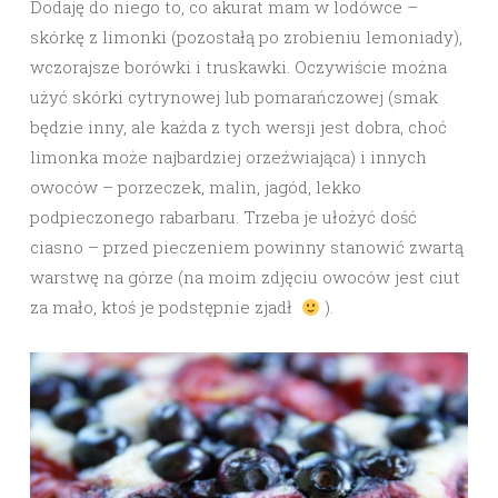
Dodaję do niego to, co akurat mam w lodówce –
skórkę z limonki (pozostałą po zrobieniu lemoniady),
wczorajsze borówki i truskawki. Oczywiście można
użyć skórki cytrynowej lub pomarańczowej (smak
będzie inny, ale każda z tych wersji jest dobra, choć
limonka może najbardziej orzeźwiająca) i innych
owoców – porzeczek, malin, jagód, lekko
podpieczonego rabarbaru. Trzeba je ułożyć dość
ciasno – przed pieczeniem powinny stanowić zwartą
warstwę na górze (na moim zdjęciu owoców jest ciut
za mało, ktoś je podstępnie zjadł
).