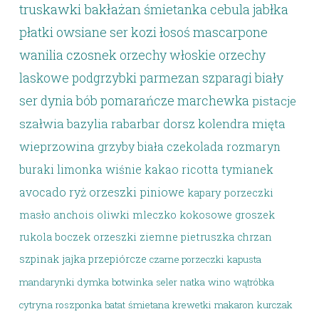
truskawki
bakłażan
śmietanka
cebula
jabłka
płatki owsiane
ser kozi
łosoś
mascarpone
wanilia
czosnek
orzechy włoskie
orzechy
laskowe
podgrzybki
parmezan
szparagi
biały
ser
dynia
bób
pomarańcze
marchewka
pistacje
szałwia
bazylia
rabarbar
dorsz
kolendra
mięta
wieprzowina
grzyby
biała czekolada
rozmaryn
buraki
limonka
wiśnie
kakao
ricotta
tymianek
avocado
ryż
orzeszki piniowe
kapary
porzeczki
masło
anchois
oliwki
mleczko kokosowe
groszek
rukola
boczek
orzeszki ziemne
pietruszka
chrzan
szpinak
jajka przepiórcze
czarne porzeczki
kapusta
mandarynki
dymka
botwinka
seler
natka
wino
wątróbka
cytryna
roszponka
batat
śmietana
krewetki
makaron
kurczak